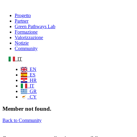
Progetto
Partner
Green Pathways Lab
Formazione
Valorizzazione
Notizie
Community
IT
EN
ES
HR
IT
GR
CY
Member not found.
Back to Community